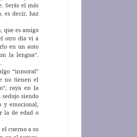
. Serás el más 
 es decir, haz 
, que es amigo 
 otro día vi a 
lo en un auto 
n la lengua”. 
.
lgo “inmoral” 
 no tienen el 
”; raya en la 
 sedujo siendo 
 y emocional, 
r la de edad o 
el cuerno a su 