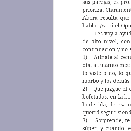
sus parejas, es pr
prioriza. Claramen
Ahora resulta que
habla. ¡Ya ni el Opu
	Les voy a ayudar a ser un poco mejores en el arte del chisme, a ser profesionales 
de alto nivel, con
continuación y no 
1)    Atínale al ce
día, a fulanito met
lo viste o no, lo q
morbo y los demás 
2)    Que juzgue el
bofetadas, en la bo
lo decida, de esa 
querrá seguir siend
3)    Sorprende, t
súper, y cuando le