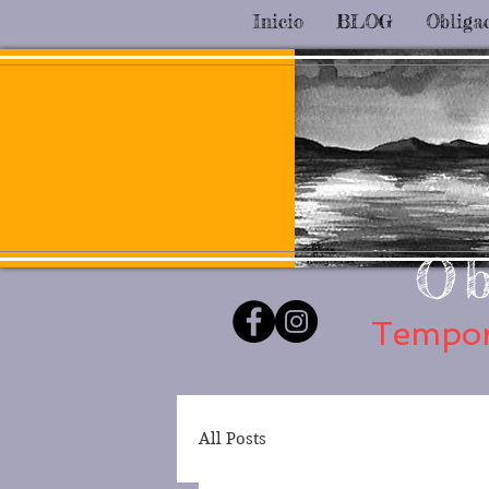
Inicio
BLOG
Obliga
Ob
Tempor
All Posts