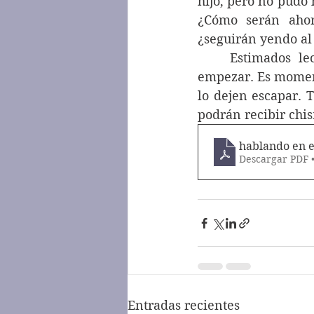
hijo, pero no pudo 
¿Cómo serán ahora
¿seguirán yendo al
	Estimados lectores, los consejos podrían continuar pero ya tienen con qué 
empezar. Es moment
lo dejen escapar. T
podrán recibir chi
hablando en e
Descargar PDF 
Entradas recientes