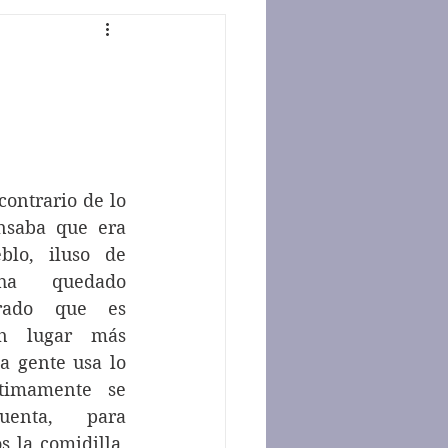
saba que era 
lo, iluso de 
a quedado 
rado que es 
n lugar más 
a gente usa lo 
timamente se 
uenta, para 
 la comidilla. 