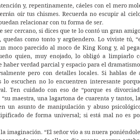
atención y, repentinamente, cáeles con el mero mole
rrán oír tus chismes. Recuerda no escupir al cielo,
puedan relacionar con tu forma de ser. 
e ser cercano, si dices que te lo contó un gran amigo
 quedas como tonto y argüendero. Lo viviste tú, “el
un moco parecido al moco de King Kong y, al pegar
ueño quien, muy enojado, lo obligó a limpiarlo co
e haber verdad parcial y espacio para el dramatismo
salmente pero con detalles locales. Si hablas de a
 lo escuchen no lo encuentren interesante porque
l. Ten cuidado con eso de “porque es divorciado
 “su maestra, una lagartona de cuarenta y tantos, la
 en un asunto de manipulación y abuso psicológico
tipificado de forma universal; si está mal no es po
a la imaginación. “El señor vio a su nuera poniéndole 