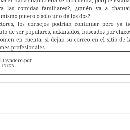
hacer nada cuando ella se dio cuenta, porque estaban
 las comidas familiares?, ¿quién va a chantaje
 mismo putero o sólo uno de los dos?
o de ser populares, aclamados, buscados por chicos
omen en cuenta, si dejan su correo en el sitio de l
smes profesionales.
l lavadero
.pdf
• 151KB