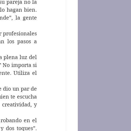
u pareja no la 
lo hagan bien. 
de”, la gente 
n los pasos a 
a plena luz del 
 No importa si 
te. Utiliza el 
e dio un par de 
ien te escucha 
creatividad, y 
 robando en el 
y dos toques”. 