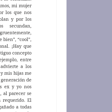
imos, mi mujer 
or los que nos 
lan y por los 
s secundan, 
gruentemente, 
bien”, “cool”, 
nal. ¡Hay que 
tiguo concepto 
jemplo, entre 
dvierte a los 
y mis hijas me 
a generación de 
s ex y yo nos 
 al parecer se 
requerido. El 
gañado a todas 