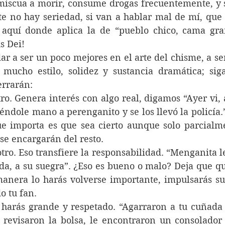
omiscua a morir, consume drogas frecuentemente, y s
te no hay seriedad, si van a hablar mal de mí, que 
 aquí donde aplica la de “pueblo chico, cama gran
s Dei!
 mucho estilo, solidez y sustancia dramática; siga
errarán:
ntro. Genera interés con algo real, digamos “Ayer vi, 
iéndole mano a perenganito y se los llevó la policía.”
ue importa es que sea cierto aunque solo parcialmen
se encargarán del resto.
 otro. Eso transfiere la responsabilidad. “Menganita l
da, a su suegra”. ¿Eso es bueno o malo? Deja que qu
manera lo harás volverse importante, impulsarás su 
o tu fan.
e harás grande y respetado. “Agarraron a tu cuñada
 revisaron la bolsa, le encontraron un consolador 