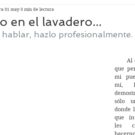
ra
31 may
3 min de lectura
 en el lavadero...
 hablar, hazlo profesionalmente.
	Al contrario de lo 
que pen
mi pueb
mí, h
demost
sólo u
donde l
que ín
les c
hacernos