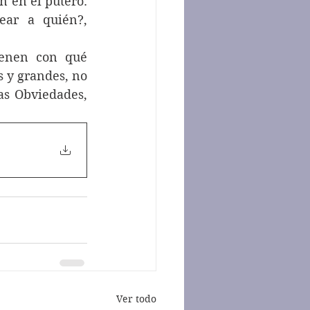
 en el putero. 
ar a quién?, 
 y grandes, no 
as Obviedades, 
Ver todo