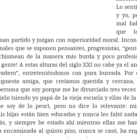
Lo sent
y yo, p
mal hab
que lo
man partido y juzgan con superioridad moral. Incon
nales que se suponen pensantes, progresistas, “gente 
 chismean de la manera más burda y poco profesio
 gente! A estas alturas del siglo XXI no cabe ya el an
vadero”, entreteniéndonos con pura burrada. Por e
supuesta amiga, que creíamos querida y cercana, a
ersona que soy porque me he divorciado tres veces 
hielo (siendo yo papá de la vieja escuela y ellas de l
ue soy de lo peor), pero no dice lo relevante: mi
s hijas están bien educadas y nunca les faltó nada,
ás, y siempre he estado ahí mientras ellas me han 
ya encaminada al quinto piso, nunca se casó, ha en