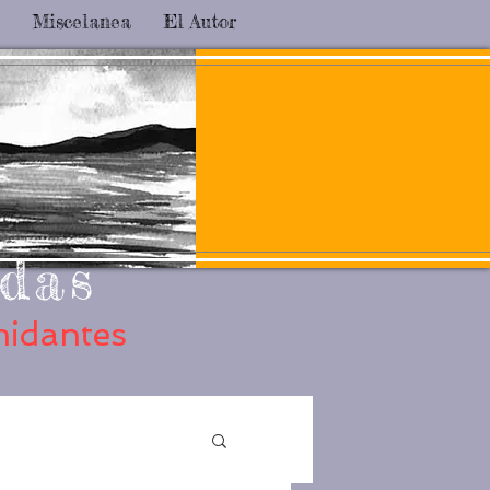
Miscelanea
El Autor
das
midantes