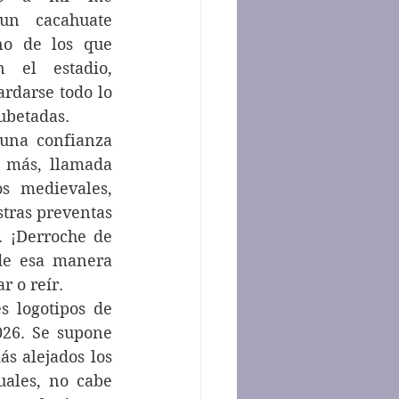
un cacahuate 
no de los que 
 el estadio, 
darse todo lo 
ubetadas.
 más, llamada 
s medievales, 
tras preventas 
. ¡Derroche de 
de esa manera 
r o reír.
26. Se supone 
 alejados los 
uales, no cabe 