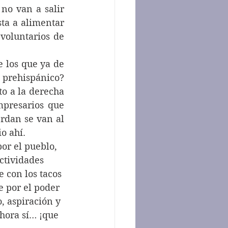
no van a salir 
ta a alimentar 
voluntarios de 
rehispánico? 
o a la derecha 
mpresarios que 
rdan se van al 
o ahí.
ctividades 
 con los tacos 
e por el poder 
o, aspiración y 
Ahora sí… ¡que 