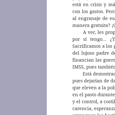
está en crisis y m
con los gastos. Per
al engranaje de es
manera gratuita? ¡
	A ver, les propongo algo aunque esto me traiga más detractores de los que ya de 
por sí tengo… ¿Y
Sacrificamos a los 
del lujoso padre d
financian las guerr
IMSS, pues también 
	Está demostrado que no hay gobierno que realmente se preocupe por el pueblo, 
pues dejarían de da
que eleven a la pob
en el pasto durante
y el control, a cost
carencia, esperanza