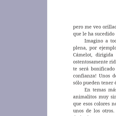
pero me veo orilla
que le ha sucedido
	Imagino a todo el país unido en esperanza, pero también en una confianza 
plena, por ejempl
Cámelot, dirigida
ostentosamente ridí
te será bonificado
confianza! Unos d
sólo pueden tener é
	En temas más coloridos y menos primitivos, ahora tenemos tres logotipos de 
animalitos muy si
que esos colores n
unos de los otros.