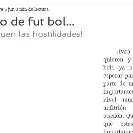
ra
6 jun
3 min de lectura
 de fut bol...
uen las hostilidades!
	¡Para todos los que 
quieren y
bol!, ya n
esperar par
parte de u
important
nivel mun
anfitrión
ocasión. Qu
que esta
importan