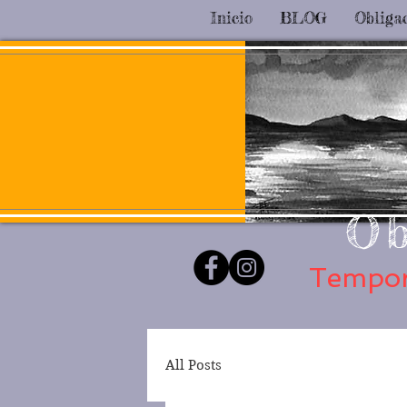
Inicio
BLOG
Obliga
Ob
Tempor
All Posts