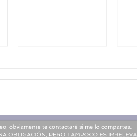
Habl
Hablando de tus miedos...
eo, obviamente te contactaré si me lo compartes...
UNA
OBLIGACIÓN, PERO TAMPOCO ES IRRELEV