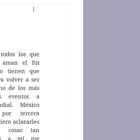
 aman el fut 
o tienen que 
a volver a ser 
no de los más 
es eventos a 
dial. México 
 por tercera 
iero aclararles 
s cosas tan 
tes a mí me 