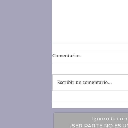
Comentarios
Escribir un comentario...
Hablando en el lavadero...
Ignoro tu corr
¡SER PARTE NO ES 