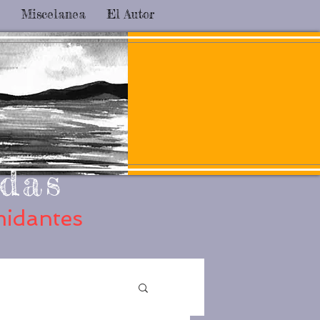
Miscelanea
El Autor
das
midantes