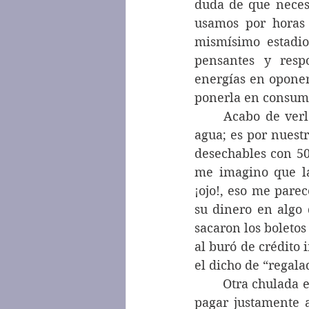
duda de que necesi
usamos por horas 
mismísimo estadio
pensantes y resp
energías en oponern
ponerla en consum
	Acabo de verlo, estará prohibido meter a los estadios botellas reutilizables con 
agua; es por nuestr
desechables con 50
me imagino que las
¡ojo!, eso me parec
su dinero en algo 
sacaron los boletos
al buró de crédito i
el dicho de “regala
	Otra chulada es que la FIFA ha solicitad miles de voluntarios; no está dispuesta a 
pagar justamente a