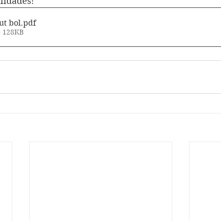
lidades!
ut bol
.pdf
• 128KB