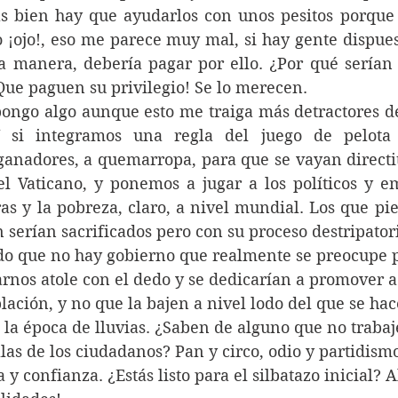
ás bien hay que ayudarlos con unos pesitos porque 
o ¡ojo!, eso me parece muy mal, si hay gente dispues
a manera, debería pagar por ello. ¿Por qué serían 
Que paguen su privilegio! Se lo merecen.
 si integramos una regla del juego de pelota p
ganadores, a quemarropa, para que se vayan directit
el Vaticano, y ponemos a jugar a los políticos y e
as y la pobreza, claro, a nivel mundial. Los que pie
serían sacrificados pero con su proceso destripatori
rnos atole con el dedo y se dedicarían a promover a
lación, y no que la bajen a nivel lodo del que se hace
 la época de lluvias. ¿Saben de alguno que no trabaj
illas de los ciudadanos? Pan y circo, odio y partidism
 y confianza. ¿Estás listo para el silbatazo inicial? 