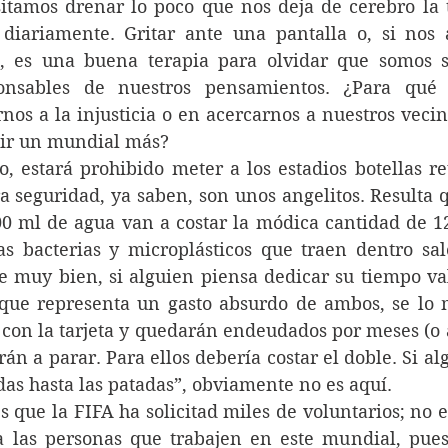
tamos drenar lo poco que nos deja de cerebro la t
diariamente. Gritar ante una pantalla o, si nos a
, es una buena terapia para olvidar que somos 
onsables de nuestros pensamientos. ¿Para qué u
os a la injusticia o en acercarnos a nuestros vecin
ir un mundial más?
a seguridad, ya saben, son unos angelitos. Resulta qu
0 ml de agua van a costar la módica cantidad de 12
 bacterias y microplásticos que traen dentro sale
e muy bien, si alguien piensa dedicar su tiempo val
que representa un gasto absurdo de ambos, se lo m
 con la tarjeta y quedarán endeudados por meses (o a
rán a parar. Para ellos debería costar el doble. Si al
das hasta las patadas”, obviamente no es aquí.
 las personas que trabajen en este mundial, pues 