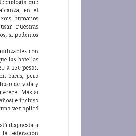
ecnología que 
lcanza, en el 
seres humanos 
sar nuestras 
os, si podemos 
e las botellas 
0 a 150 pesos, 
n caras, pero 
ioso de vida y 
erece. Más si 
ños) e incluso 
guna vez aplicó 
la federación 