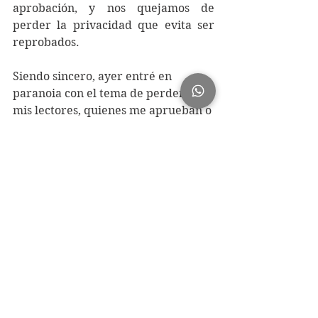
aprobación, y nos quejamos de 
perder la privacidad que evita ser 
reprobados.
Siendo sincero, ayer entré en 
paranoia con el tema de perder a 
mis lectores, quienes me aprueban o 
reprueban con sus comentarios 
(curiosamente, el 95%, en el chat 
privado). Descargué todas las 
aplicaciones de mensajería para 
poder hacer llegar mis 
publicaciones a los migrantes, y de 
esa forma, al extender por el mundo 
mi información, obtener mayor 
privacidad y tranquilidad. Nomás 
no le cuenten a nadie. 