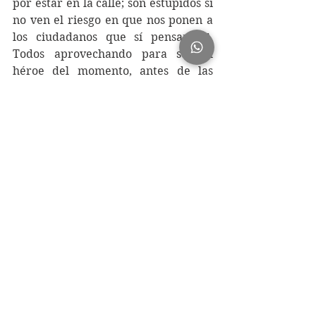
por estar en la calle; son estúpidos si 
no ven el riesgo en que nos ponen a 
los ciudadanos que sí pensamos”. 
Todos aprovechando para ser el 
héroe del momento, antes de las 
siguientes elecciones, eso sí, 
oponiéndose al plan federal e incluso 
a la constitución.
Después de recordar estos y otros 
ejemplos que sobra mencionar, 
regresé mis ojos a su lugar de origen, 
la pantalla de la computadora: 
NADIE. Para pasar el rato me puse a 
buscar nombres de niña para mi 
primera nieta (mis hijas son 
adolescentes, pero que el futuro no 
me agarre desprevenido). Esperanza 
fue la primera sugerencia. Entendí 